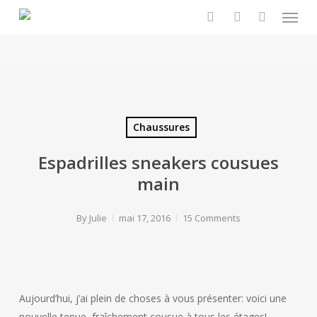
Menu
Skip
to
search
account
main
content
Chaussures
Espadrilles sneakers cousues
main
By
Julie
mai 17, 2016
15 Comments
Aujourd’hui, j’ai plein de choses à vous présenter: voici une
nouvelle tenue, fraîchement cousue à tous les étages!