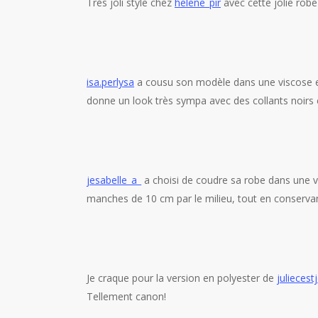
Très joli style chez
helene_pir
avec cette jolie robe
isa.perlysa
a cousu son modèle dans une viscose en no
donne un look très sympa avec des collants noirs 
jesabelle_a_
a choisi de coudre sa robe dans une vi
manches de 10 cm par le milieu, tout en conservan
Je craque pour la version en polyester de
juliecestj
Tellement canon!