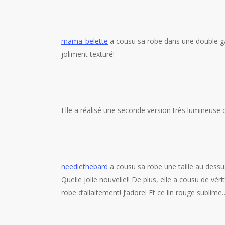
mama_belette
a cousu sa robe dans une double gaz
joliment texturé!
Elle a réalisé une seconde version très lumineuse q
needlethebard
a cousu sa robe une taille au dessus
Quelle jolie nouvelle!! De plus, elle a cousu de vér
robe d’allaitement! J’adore! Et ce lin rouge sublime