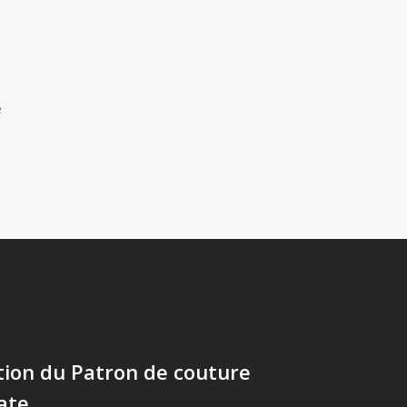
e
tion du Patron de couture
ate