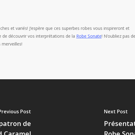
riches et variés! J’espère que ces superbes robes vous inspireront et
e de découvrir vos interprétations de la
Robe Sonate
! N’oubliez pas d
 merveilles!
Previous Post
Next Post
patron de
Présenta
d Caramel
Robe Son