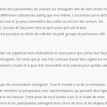
te des passionnées de couture sur Instagram afin de faire tester 
différentes utilisatrices autre
s
que moi même. Concentrée sur la tâc
s tout et je peux commettre des oublis ou encore des erreurs. De
, j’essaie de façonner mon propos pour qu’il soit le plus
est pourquoi je tâche de solliciter un petit groupe de personnes afin
er car j’apprécie leurs réalisations et aussi parce que j’aime leur faç
nstagram. De sorte que je suis très curieuse d’avoir leur regard sur 
 aiment coudre et à quoi doit ressembler mon patron pour qu’elles ai
pe de conversation Instagram. Tout le monde y va de sa remarque,
 de remettre en perspective mes représentations qui peuvent être figé
’ai le nez dessus. Cette prise de recul tombe à pic à ce stade de mon
ce et les participantes partagent leurs choix de tissu et les étapes 