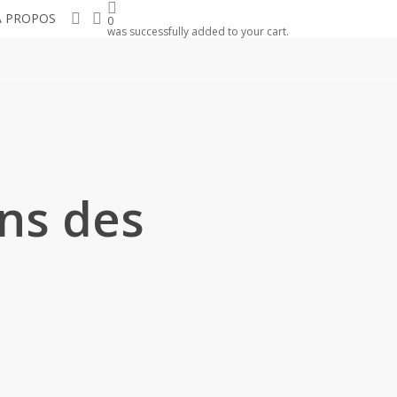
search
account
À PROPOS
0
was successfully added to your cart.
ons des