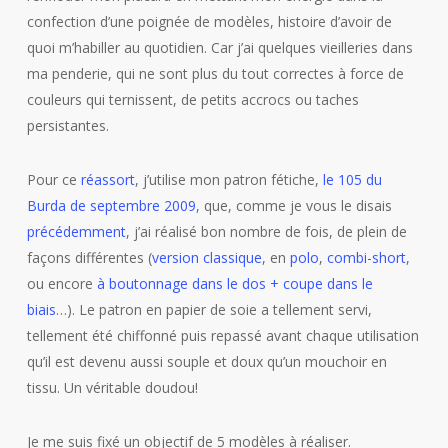
confection d’une poignée de modèles, histoire d’avoir de
quoi m’habiller au quotidien. Car j’ai quelques vieilleries dans
ma penderie, qui ne sont plus du tout correctes à force de
couleurs qui ternissent, de petits accrocs ou taches
persistantes.
Pour ce
réassort
, j’utilise mon patron fétiche,
le 105 du
Burda de septembre 2009
, que, comme je vous le disais
précédemment
, j’ai réalisé bon nombre de fois, de plein de
façons différentes (
version classique
, en
polo
,
combi-short
,
ou encore
à boutonnage dans le dos + coupe dans le
biais
…). Le patron en papier de soie a tellement servi,
tellement été chiffonné puis repassé avant chaque utilisation
qu’il est devenu aussi souple et doux qu’un mouchoir en
tissu. Un véritable doudou!
Je me suis fixé un objectif de 5 modèles à réaliser.