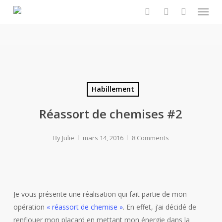
Menu
Skip
to
search
account
main
content
Habillement
Réassort de chemises #2
By
Julie
mars 14, 2016
8 Comments
Je vous présente une réalisation qui fait partie de mon
opération
« réassort de chemise »
. En effet, j’ai décidé de
renflouer mon placard en mettant mon énergie dans la