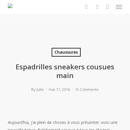
Menu
Skip
to
search
account
main
content
Chaussures
Espadrilles sneakers cousues
main
By
Julie
mai 17, 2016
15 Comments
Aujourd’hui, j’ai plein de choses à vous présenter: voici une
nouvelle tenue, fraîchement cousue à tous les étages!