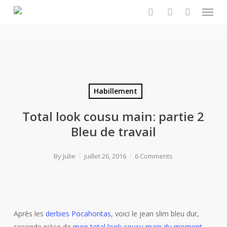
Menu
Skip
to
search
account
main
content
Habillement
Total look cousu main: partie 2
Bleu de travail
By
Julie
juillet 26, 2016
6 Comments
Après les
derbies Pocahontas
, voici le jean slim bleu dur,
seconde pièce de
mon total look cousu main du moment
.