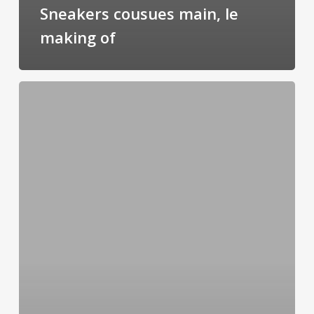
Sneakers cousues main, le
making of
Espadrilles
sneakers
cousues
main