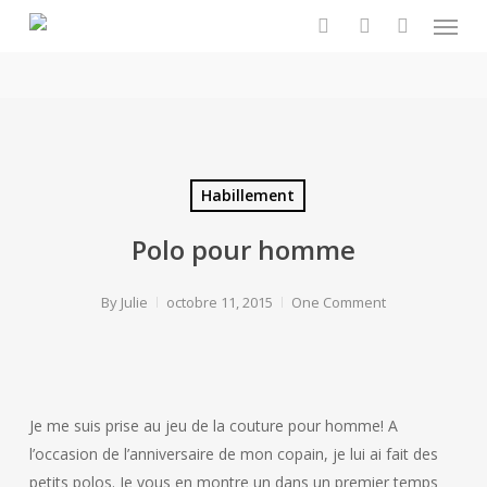
Menu
Skip
to
search
account
main
content
Habillement
Polo pour homme
By
Julie
octobre 11, 2015
One Comment
Je me suis prise au jeu de la couture pour homme! A
l’occasion de l’anniversaire de mon copain, je lui ai fait des
petits polos.
Je vous en montre un dans un premier temps