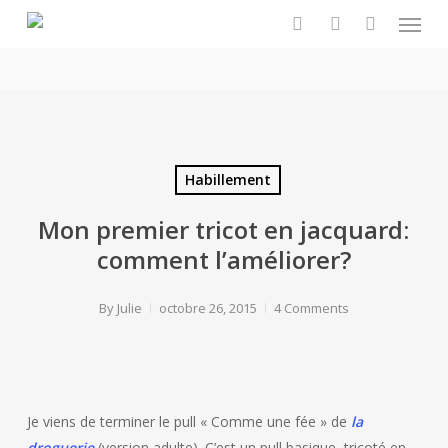
Menu
Skip
to
search
account
main
content
Habillement
Mon premier tricot en jacquard:
comment l’améliorer?
By
Julie
octobre 26, 2015
4 Comments
Je viens de terminer le pull « Comme une fée » de
la
droguerie
(version adulte). C’est un pull basique, tricoté en