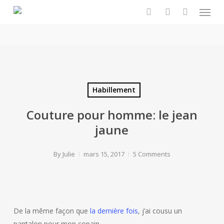
Menu
Skip
to
search
account
main
content
Habillement
Couture pour homme: le jean
jaune
By
Julie
mars 15, 2017
5 Comments
De la même façon que
la dernière fois
, j’ai cousu un
pantalon pour mon copain.