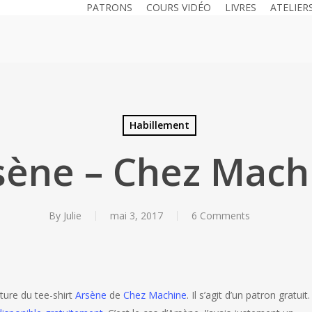
PATRONS
COURS VIDÉO
LIVRES
ATELIER
Habillement
sène – Chez Mach
By
Julie
mai 3, 2017
6 Comments
ture du tee-shirt
Arsène
de
Chez Machine
. Il s’agit d’un patron gratuit.