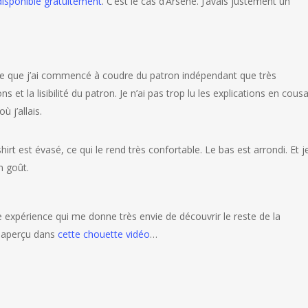
isponible gratuitement
. C’est le cas d’Arsène. J’avais justement un
dire que j’ai commencé à coudre du patron indépendant que très
 et la lisibilité du patron. Je n’ai pas trop lu les explications en cous
ù j’allais.
hirt est évasé, ce qui le rend très confortable. Le bas est arrondi. Et j
n goût.
e expérience qui me donne très envie de découvrir le reste de la
l aperçu dans
cette chouette vidéo
…