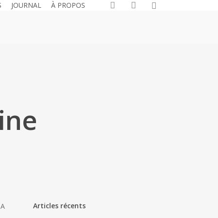
search
account
S
JOURNAL
À PROPOS
ine
Articles récents
 A