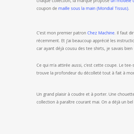
chaque collection, la marque propose
un modèle d
coupon de
maille sous la main (Mondial Tissus)
.
C’est mon premier patron
Chez Machine
. Il faut 
récemment. Et j’ai beaucoup apprécié les instructions
car ayant déjà cousu des tee shirts, je savais bien o
Ce qui m’a attirée aussi, c’est cette coupe. Le tee-s
trouve la profondeur du décolleté tout à fait à mo
Un grand plaisir à coudre et à porter. Une chouett
collection à paraître courant mai. On a déjà un be