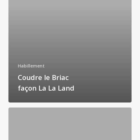
façon
La
La
Land
Habillement
Coudre le Briac
façon La La Land
Moon
river:
look
façon