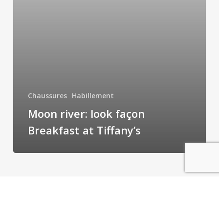
Breakfast
at
Tiffany’s
Chaussures
Habillement
Moon river: look façon
Breakfast at Tiffany’s
AIDE
CONTACT
facebook