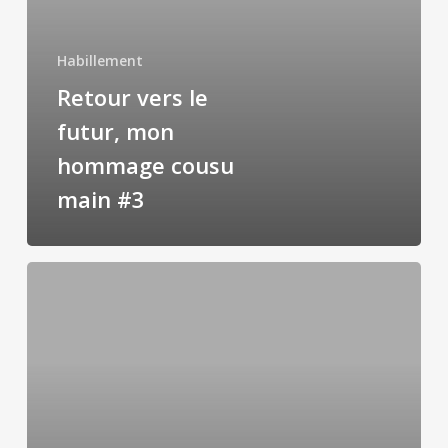
cousu
main
Habillement
#3
Retour vers le
futur, mon
hommage cousu
main #3
Sac
en
faux
cuir