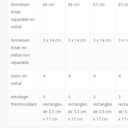
fermeture
66 cm
66 cm
67 cm
67 c
éclair
séparable en
métal
fermeture
3 x 14 cm
3 x 14 cm
3 x 14 cm
3 x 
éclair en
métal non
séparable
rivets en
4
4
4
4
métal
entoilage
3
3
3
3
thermocollant
rectangles
rectangles
rectangles
recta
de 3,5 cm
de 3,5 cm
de 3,5 cm
de 3
x 17 cm
x 17 cm
x 17 cm
x 17