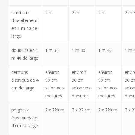
simili cuir
2 m
2 m
2 m
2 m 
d'habillement
en 1 m 40 de
large
doublure en 1
1 m 30
1 m 30
1 m 40
1 m 
m 40 de large
ceinture:
environ
environ
environ
envi
élastique de 4
90 cm
90 cm
90 cm
90 c
cm de large
selon vos
selon vos
selon vos
selo
mesures
mesures
mesures
mesu
poignets:
2 x 22 cm
2 x 22 cm
2 x 22 cm
2 x 
élastiques de
4 cm de large