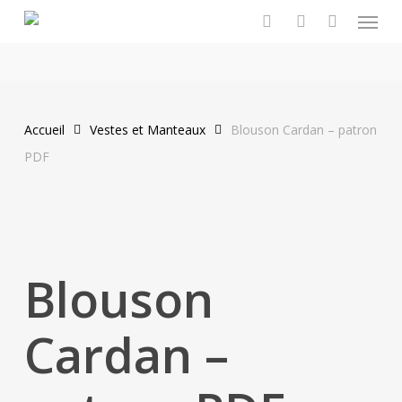
Menu
Skip
to
search
account
main
content
Accueil
Vestes et Manteaux
Blouson Cardan – patron
PDF
Blouson
Cardan –