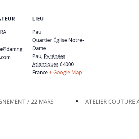
ATEUR
LIEU
ARA
Pau
Quartier Église Notre-
Dame
ara@damng
Pau
,
Pyrénées
.com
Atlantiques
64000
France
+ Google Map
NEMENT / 22 MARS
ATELIER COUTURE