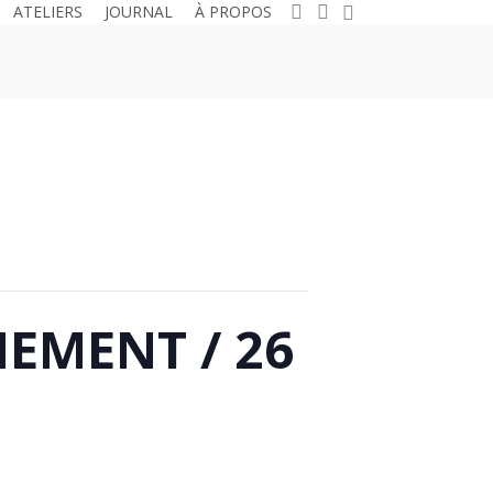
0
search
account
ATELIERS
JOURNAL
À PROPOS
EMENT / 26