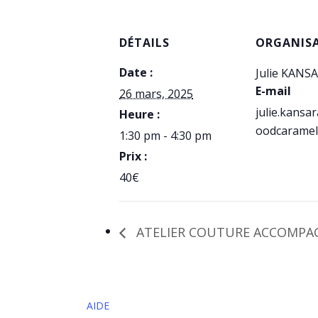
DÉTAILS
ORGANIS
Date :
Julie KANS
E-mail
26 mars, 2025
julie.kans
Heure :
oodcaramel
1:30 pm - 4:30 pm
Prix :
40€
ATELIER COUTURE ACCOMPAG
AIDE